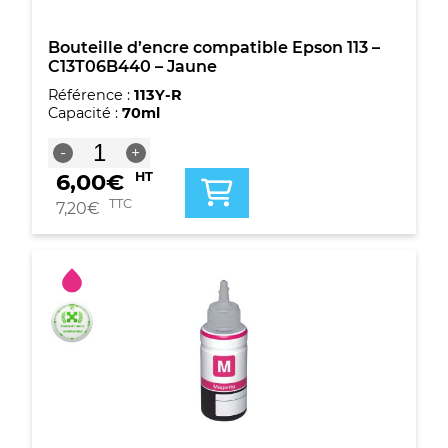
Bouteille d’encre compatible Epson 113 –
C13T06B440 – Jaune
Référence :
113Y-R
Capacité :
70ml
quantité
-
+
de
6,00
€
HT
Bouteille
d'encre
TTC
7,20
€
compatible
Epson
113
-
C13T06B440
-
Jaune