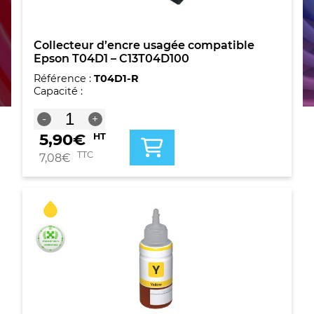
Collecteur d’encre usagée compatible
Epson T04D1 – C13T04D100
Référence :
T04D1-R
Capacité :
quantité
-
+
de
5,90
€
HT
Collecteur
d'encre
TTC
7,08
€
usagée
compatible
Epson
T04D1
-
C13T04D100