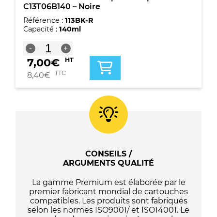
C13T06B140 – Noire
Référence :
113BK-R
Capacité :
140ml
quantité
-
+
de
7,00
€
HT
Bouteille
d'encre
TTC
8,40
€
compatible
Epson
113
-
C13T06B140
-
Noire
CONSEILS /
ARGUMENTS QUALITÉ
La gamme Premium est élaborée par le
premier fabricant mondial de cartouches
compatibles. Les produits sont fabriqués
selon les normes ISO9001/ et ISO14001. Le