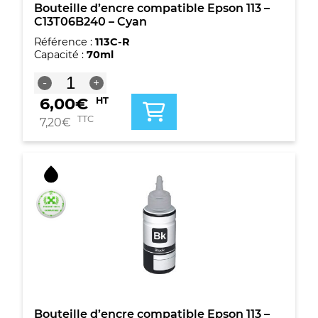
Bouteille d’encre compatible Epson 113 –
C13T06B240 – Cyan
Référence :
113C-R
Capacité :
70ml
quantité
-
+
de
6,00
€
HT
Bouteille
d'encre
TTC
7,20
€
compatible
Epson
113
-
C13T06B240
-
Cyan
Bouteille d’encre compatible Epson 113 –