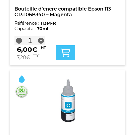
Bouteille d’encre compatible Epson 113 –
C13T06B340 – Magenta
Référence :
113M-R
Capacité :
70ml
quantité
-
+
de
6,00
€
HT
Bouteille
d'encre
TTC
7,20
€
compatible
Epson
113
-
C13T06B340
-
Magenta