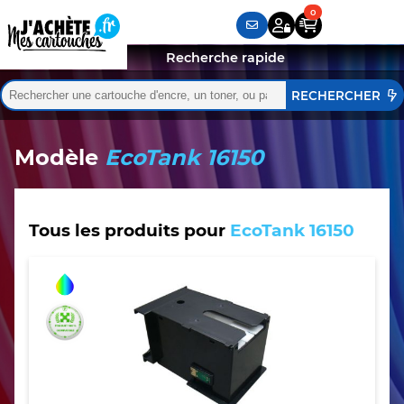
Recherche rapide
Rechercher :
Quand les résultats de l'auto-complétion sont disponibles,
Modèle
EcoTank 16150
Tous les produits pour
EcoTank 16150