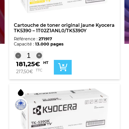
Cartouche de toner original jaune Kyocera
TK5390 – 1T02Z1ANL0/TK5390Y
Référence :
271917
Capacité :
13.000 pages
quantité
-
+
de
181,25
€
HT
Cartouche
de
TTC
217,50
€
toner
original
jaune
Kyocera
TK5390
-
1T02Z1ANL0/TK5390Y