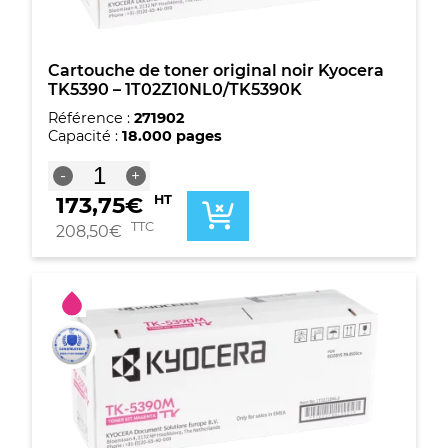
Cartouche de toner original noir Kyocera
TK5390 – 1T02Z10NL0/TK5390K
Référence :
271902
Capacité :
18.000 pages
quantité
-
+
de
173,75
€
HT
Cartouche
de
TTC
208,50
€
toner
original
noir
Kyocera
TK5390
-
1T02Z10NL0/TK5390K