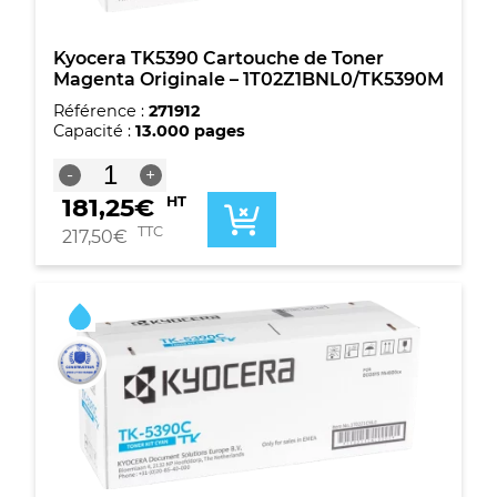
Kyocera TK5390 Cartouche de Toner
Magenta Originale – 1T02Z1BNL0/TK5390M
Référence :
271912
Capacité :
13.000 pages
quantité
-
+
de
181,25
€
HT
Kyocera
TK5390
TTC
217,50
€
Cartouche
de
Toner
Magenta
Originale
-
1T02Z1BNL0/TK5390M