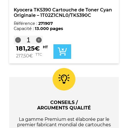
Kyocera TK5390 Cartouche de Toner Cyan
Originale – 1T02Z1CNL0/TK5390C
Référence :
271907
Capacité :
13.000 pages
quantité
-
+
de
181,25
€
HT
Kyocera
TK5390
TTC
217,50
€
Cartouche
de
Toner
Cyan
Originale
-
1T02Z1CNL0/TK5390C
CONSEILS /
ARGUMENTS QUALITÉ
La gamme Premium est élaborée par le
premier fabricant mondial de cartouches