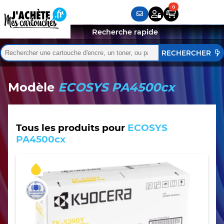
Recherche rapide
Rechercher :
Quand les résultats de l'auto-complétion sont disponibles,
Modèle
ECOSYS PA4500cx
Tous les produits pour
ECOSYS
PA4500cx