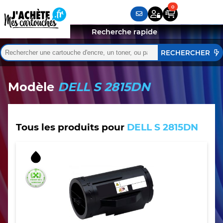
Recherche rapide
Rechercher :
Quand les résultats de l'auto-complétion sont disponibles,
Modèle
DELL S 2815DN
Tous les produits pour
DELL S 2815DN