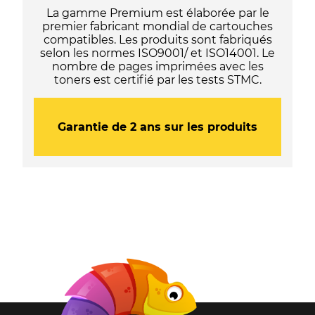
BBMM
La gamme Premium est élaborée par le
/
premier fabricant mondial de cartouches
KNRMF
compatibles. Les produits sont fabriqués
/
selon les normes ISO9001/ et ISO14001. Le
593-
nombre de pages imprimées avec les
BBMH
toners est certifié par les tests STMC.
/
D9GY0
-
Noir
Garantie de 2 ans sur les produits