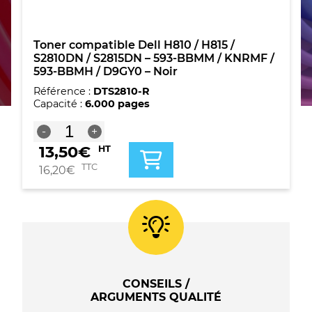
Toner compatible Dell H810 / H815 /
S2810DN / S2815DN – 593-BBMM / KNRMF /
593-BBMH / D9GY0 – Noir
Référence :
DTS2810-R
Capacité :
6.000 pages
quantité
-
+
de
13,50
€
HT
Toner
compatible
TTC
16,20
€
Dell
H810
/
H815
/
S2810DN
/
S2815DN
CONSEILS /
-
ARGUMENTS QUALITÉ
593-