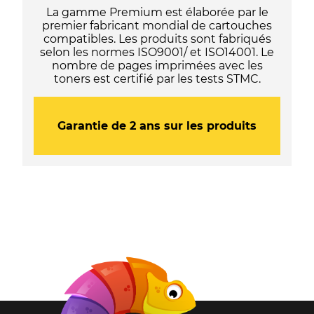
La gamme Premium est élaborée par le
A
premier fabricant mondial de cartouches
-
compatibles. Les produits sont fabriqués
Noir
selon les normes ISO9001/ et ISO14001. Le
nombre de pages imprimées avec les
toners est certifié par les tests STMC.
Garantie de 2 ans sur les produits