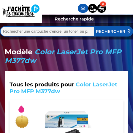
Recherche rapide
Rechercher :
Quand les résultats de l'auto-complétion sont disponibles,
Modèle
Color LaserJet Pro MFP
M377dw
Tous les produits pour
Color LaserJet
Pro MFP M377dw