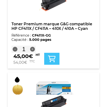
/
410A
-
Jaune
Toner Premium marque G&G compatible
HP CF411X / CF411A – 410X / 410A – Cyan
Référence :
CF411X-GG
Capacité :
5.000 pages
quantité
-
+
de
45,00
€
HT
Toner
Premium
TTC
54,00
€
marque
G&G
compatible
HP
CF411X
/
CF411A
-
410X
/