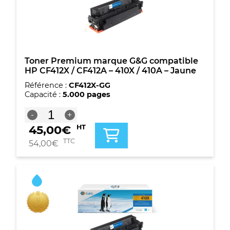
410X
/
410A
-
Magenta
Toner Premium marque G&G compatible
HP CF412X / CF412A – 410X / 410A – Jaune
Référence :
CF412X-GG
Capacité :
5.000 pages
quantité
-
+
de
45,00
€
HT
Toner
Premium
TTC
54,00
€
marque
G&G
compatible
HP
CF412X
/
CF412A
-
410X