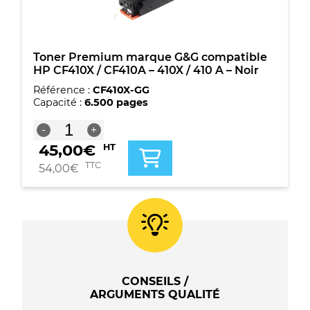
410A
-
Cyan
Toner Premium marque G&G compatible
HP CF410X / CF410A – 410X / 410 A – Noir
Référence :
CF410X-GG
Capacité :
6.500 pages
quantité
-
+
de
45,00
€
HT
Toner
Premium
TTC
54,00
€
marque
G&G
compatible
HP
CF410X
/
CF410A
-
CONSEILS /
410X
ARGUMENTS QUALITÉ
/
410