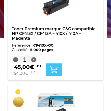
Toner Premium marque G&G compatible
HP CF413X / CF413A – 410X / 410A –
Magenta
Référence :
CF413X-GG
Capacité :
5.000 pages
quantité
-
+
de
45,00
€
HT
Toner
Premium
TTC
54,00
€
marque
G&G
compatible
HP
CF413X
/
CF413A
-